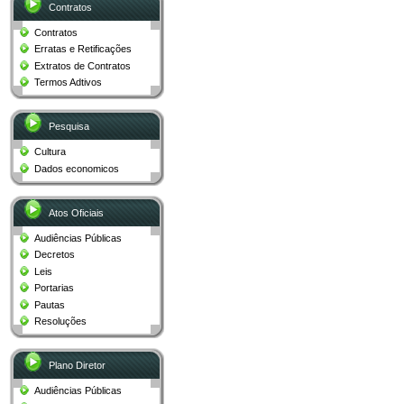
Contratos
Contratos
Erratas e Retificações
Extratos de Contratos
Termos Adtivos
Pesquisa
Cultura
Dados economicos
Atos Oficiais
Audiências Públicas
Decretos
Leis
Portarias
Pautas
Resoluções
Plano Diretor
Audiências Públicas