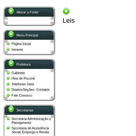
Alterar a Fonte
Leis
Menu Principal
Página Inicial
Intranet
Prefeitura
Gabinete
Hino de Poconé
Telefones Úteis
Deptos/Seções- Contatos
Fale Conosco
Secretarias
Secretaria Administração e
Planejamento
Secretaria de Assistência
Social, Emprego e Renda